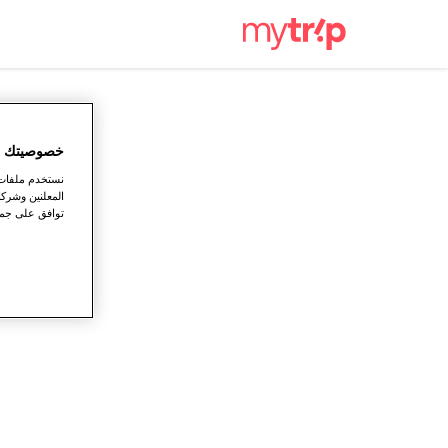
خصوصيتك ته
نستخدم ملفات ت
المعلنين وشركا
توافق على جميع